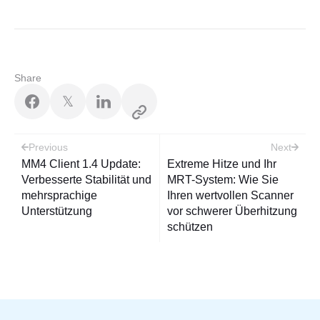
Share
𝕏
Post
Previous
Next
navigation
MM4 Client 1.4 Update:
Extreme Hitze und Ihr
Verbesserte Stabilität und
MRT-System: Wie Sie
mehrsprachige
Ihren wertvollen Scanner
Unterstützung
vor schwerer Überhitzung
schützen