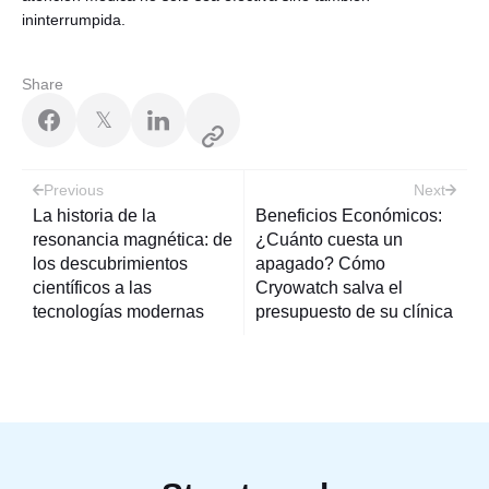
ininterrumpida.
Share
𝕏
Post
Previous
Next
navigation
La historia de la
Beneficios Económicos:
resonancia magnética: de
¿Cuánto cuesta un
los descubrimientos
apagado? Cómo
científicos a las
Cryowatch salva el
tecnologías modernas
presupuesto de su clínica