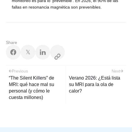
monitoreo es para lo ‘prevenible’. En 2026, el 90% de las
fallas en resonancia magnética son prevenibles.
Share
𝕏
Post
Previous
Next
navigation
“The Silent Killers” de
Verano 2026: ¿Está lista
MRI: qué hace mal su
su MRI para la ola de
personal (y cómo le
calor?
cuesta millones)