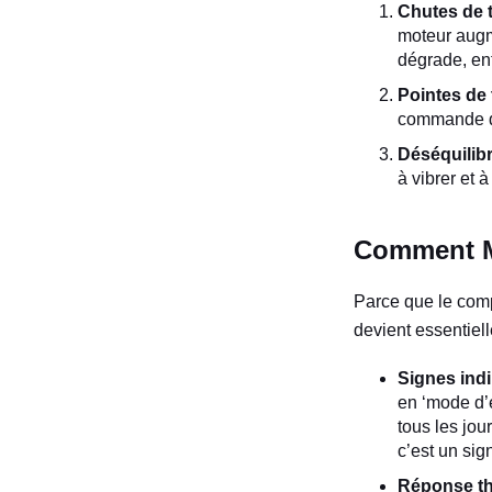
Chutes de t
moteur augme
dégrade, ent
Pointes de 
commande du
Déséquilibr
à vibrer et 
Comment Ma
Parce que le comp
devient essentiell
Signes indi
en ‘mode d’
tous les jou
c’est un si
Réponse th