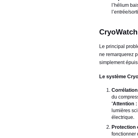
l’hélium ba
l’entrée/sor
CryoWatch :
Le principal probl
ne remarquerez pe
simplement épuis
Le système CryoW
Corrélatio
du compress
‘Attention
lumières scin
électrique.
Protection 
fonctionner