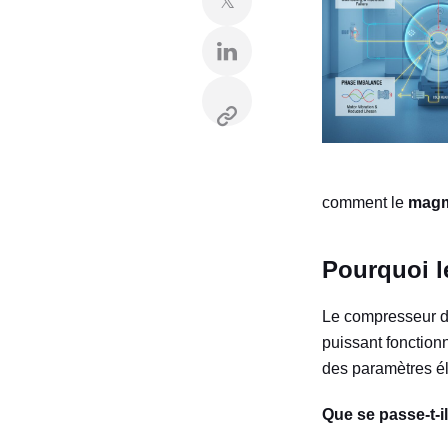
𝕏
comment le
mag
Pourquoi l
Le compresseur d
puissant fonction
des paramètres él
Que se passe-t-il