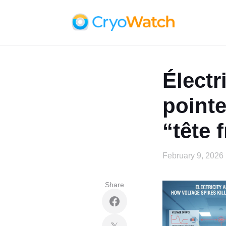
Électr
pointe
“tête 
February 9, 2026
Share