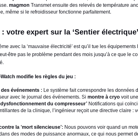
isse.
magmon
Transmet ensuite des relevés de température an
tie, même si le refroidisseur fonctionne parfaitement.
 votre expert sur la ‘Sentier électrique
ème avec la ‘mauvaise électricité’ est qu’il tue les équipements
ut-être pas le problème pendant des mois jusqu’à ce que le co
é.
atch modifie les règles du jeu :
n des événements :
Le système fait correspondre les données 
eur avec le journal des événements. Si
montre à cryo
voit une
 : dysfonctionnement du compresseur’
Notifications qui coïnc
tillantes de la clinique, l’ingénieur reçoit une directive claire : 
contre la ‘mort silencieuse’:
Nous pouvons voir quand un mot
 dans des modes de puissance anormaux, ce qui nous permet 