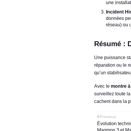
une installa
Incident Hi
données perm
réseau) ou u
Résumé : D
Une puissance sta
réparation ou le
qu’un stabilisateu
Avec le
montre à
surveillez toute l
cachent dans la p
Post
Previous
Évolution techni
naviga
Magmon 3 et M