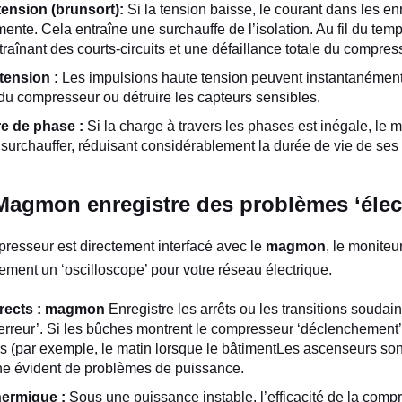
ension (brunsort):
Si la tension baisse, le courant dans les e
nte. Cela entraîne une surchauffe de l’isolation. Au fil du temps
raînant des courts-circuits et une défaillance totale du compres
tension :
Les impulsions haute tension peuvent instantanément ‘
 compresseur ou détruire les capteurs sensibles.
e de phase :
Si la charge à travers les phases est inégale, l
à surchauffer, réduisant considérablement la durée de vie de ses
gmon enregistre des problèmes ‘élect
resseur est directement interfacé avec le
magmon
, le monite
ement un ‘oscilloscope’ pour votre réseau électrique.
rects :
magmon
Enregistre les arrêts ou les transitions souda
erreur’. Si les bûches montrent le compresseur ‘déclenchement
rs (par exemple, le matin lorsque le bâtimentLes ascenseurs sont 
gne évident de problèmes de puissance.
ermique :
Sous une puissance instable, l’efficacité de la comp