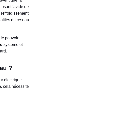
ouvent que la
mposant ‘avide de
 refroidissement
éalités du réseau
 le pouvoir
yo
système et
ard.
eau ?
r électrique
e, cela nécessite