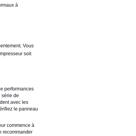
ormaux à
’
 lentement. Vous
mpresseur soit
de performances
 série de
ident avec les
vérifiez le panneau
eur commence à
de recommander