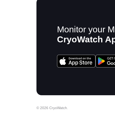
Monitor your M
CryoWatch A
© 2026 CryoWatch.