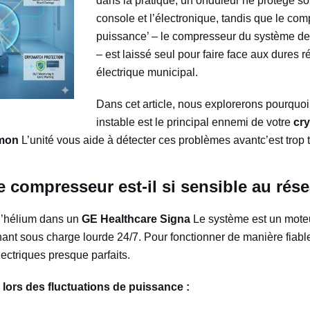
dans la pratique, un onduleur ne protège s
console et l’électronique, tandis que le co
puissance’ – le compresseur du système de
– est laissé seul pour faire face aux dures r
électrique municipal.
Dans cet article, nous explorerons pourquoi
instable est le principal ennemi de votre
cr
mon
L’unité vous aide à détecter ces problèmes avantc’est trop t
e compresseur est-il si sensible au rés
’hélium dans un
GE Healthcare Signa
Le système est un moteu
nant sous charge lourde 24/7. Pour fonctionner de manière fiabl
ectriques presque parfaits.
 lors des fluctuations de puissance :