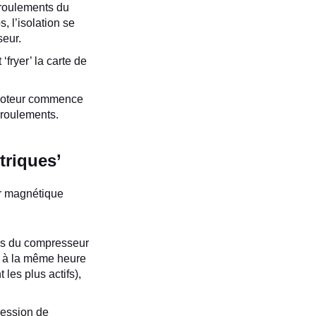
nroulements du
, l’isolation se
seur.
fryer’ la carte de
e moteur commence
 roulements.
riques’
ur magnétique
ins du compresseur
’ à la même heure
les plus actifs),
ression de