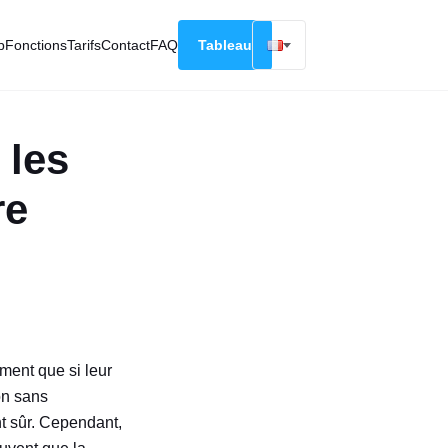
p
Fonctions
Tarifs
Contact
FAQ
Tableau
English
Русский
 les
Deutsch
Español
re
Français
ment que si leur
on sans
nt sûr. Cependant,