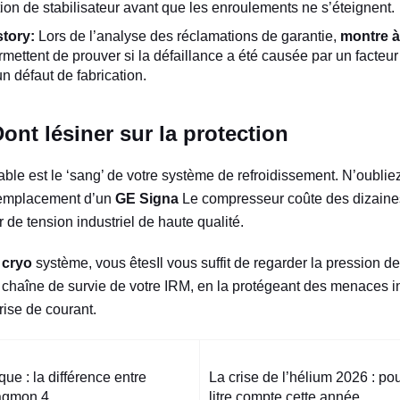
tion de stabilisateur avant que les enroulements ne s’éteignent.
story:
Lors de l’analyse des réclamations de garantie,
montre à
ettent de prouver si la défaillance a été causée par un facteur 
n défaut de fabrication.
ont lésiner sur la protection
ble est le ‘sang’ de votre système de refroidissement. N’oublie
 remplacement d’un
GE Signa
Le compresseur coûte des dizaines
r de tension industriel de haute qualité.
 cryo
système, vous êtesIl vous suffit de regarder la pression de
a chaîne de survie de votre IRM, en la protégeant des menaces in
rise de courant.
que : la différence entre
La crise de l’hélium 2026 : p
tion
agmon 4
litre compte cette année