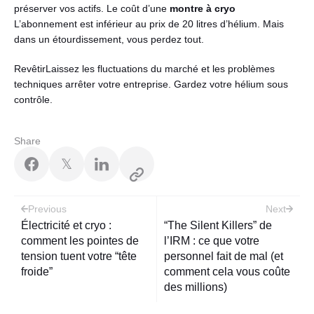
préserver vos actifs. Le coût d’une
montre à cryo
L’abonnement est inférieur au prix de 20 litres d’hélium. Mais
dans un étourdissement, vous perdez tout.
RevêtirLaissez les fluctuations du marché et les problèmes
techniques arrêter votre entreprise. Gardez votre hélium sous
contrôle.
Share
𝕏
Post
Previous
Next
navigation
Électricité et cryo :
“The Silent Killers” de
comment les pointes de
l’IRM : ce que votre
tension tuent votre “tête
personnel fait de mal (et
froide”
comment cela vous coûte
des millions)