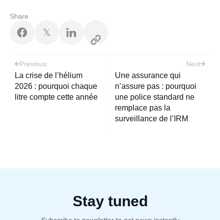
Share
𝕏
Post
Previous
Next
navigation
La crise de l’hélium
Une assurance qui
2026 : pourquoi chaque
n’assure pas : pourquoi
litre compte cette année
une police standard ne
remplace pas la
surveillance de l’IRM
Stay tuned