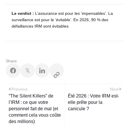
Le verdict :
L’assurance est pour les ‘impensables’. La
surveillance est pour le ‘évitable’. En 2026, 90 % des
défaillances IRM sont évitables.
Share
𝕏
Post
Previous
Next
navigation
“The Silent Killers” de
Été 2026 : Votre IRM est-
l’IRM : ce que votre
elle prête pour la
personnel fait de mal (et
canicule ?
comment cela vous coûte
des millions)