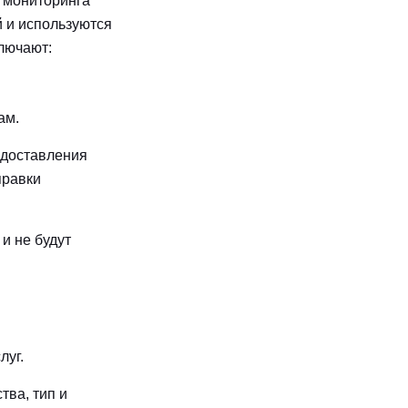
х мониторинга
 и используются
лючают:
ам.
едоставления
правки
и не будут
луг.
тва, тип и