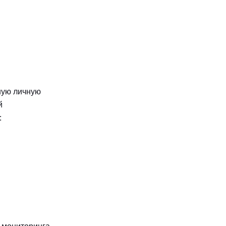
ную личную
й
: