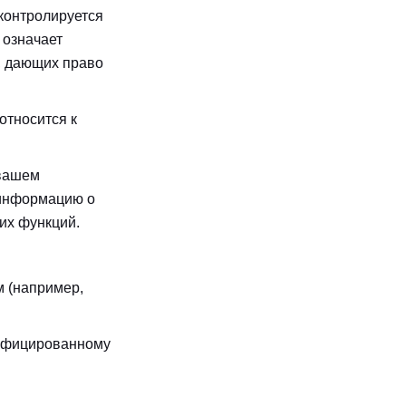
контролируется
 означает
г, дающих право
относится к
 вашем
 информацию о
их функций.
м (например,
ифицированному