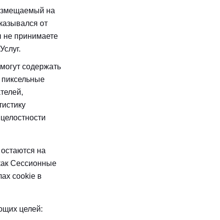
азмещаемый на
тказывался от
ы не принимаете
Услуг.
могут содержать
 пиксельные
телей,
тистику
 целостности
 остаются на
как Сессионные
ах cookie в
ющих целей: