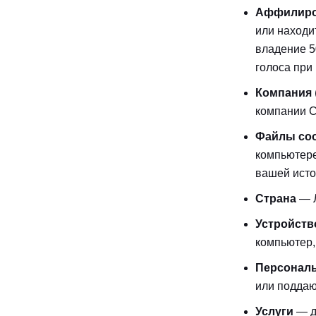
Аффилиро
или находи
владение 5
голоса при
Компания
компании C
Файлы coo
компьютере
вашей исто
Страна
— Л
Устройств
компьютер,
Персонал
или поддаю
Услуги
— д