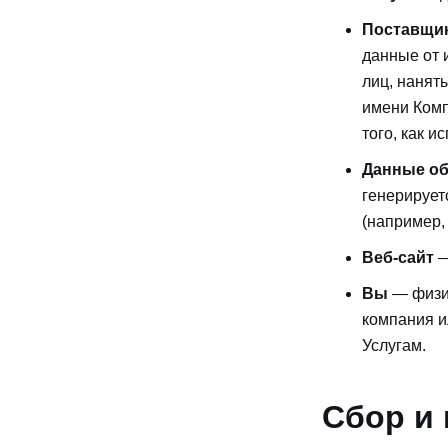
Поставщик
данные от 
лиц, нанят
имени Комп
того, как и
Данные об
генерирует
(например,
Веб-сайт
—
Вы
— физич
компания и
Услугам.
Сбор и