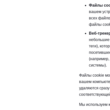
Файлы coo
вашем устр
всех файло
файлы cook
Веб-треке
небольшие 
теги), кот
посетивших
(например,
системы).
Файлы cookie м
вашем компьютер
удаляются сразу
соответствующей
Мы используем к