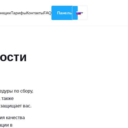
нкции
Тарифы
Контакты
FAQ
Панель
English
Русский
Deutsch
ости
Español
Français
дуры по сбору,
 также
 защищает вас.
ия качества
ации в