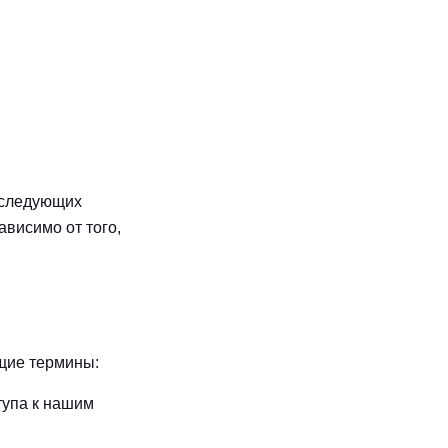
 следующих
висимо от того,
щие термины:
тупа к нашим