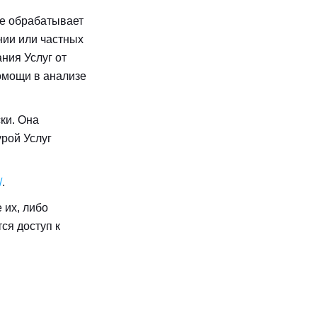
ое обрабатывает
нии или частных
ния Услуг от
омощи в анализе
ки. Она
урой Услуг
/
.
 их, либо
ся доступ к