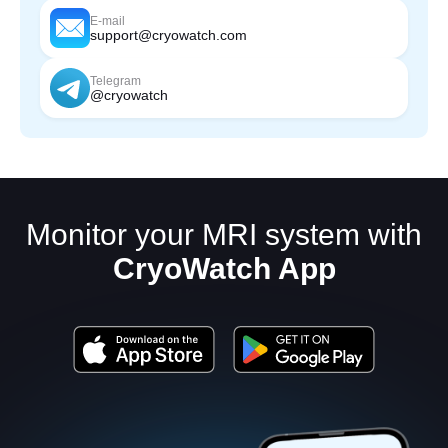
E-mail
support@cryowatch.com
Telegram
@cryowatch
Monitor your MRI system with
CryoWatch App