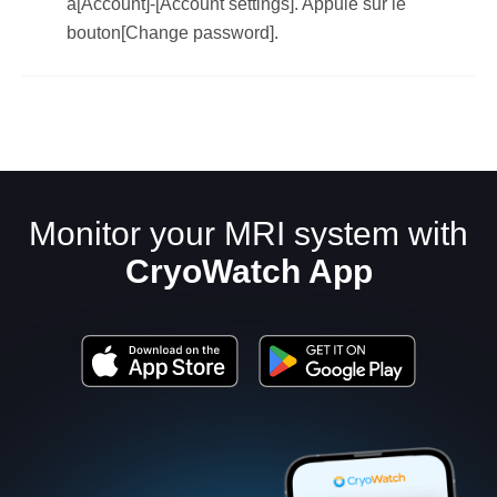
à[Account]-[Account settings]. Appuie sur le
bouton[Change password].
Monitor your MRI system with
CryoWatch App