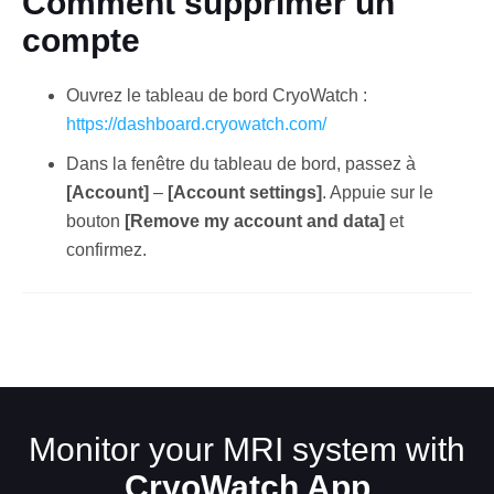
Comment supprimer un
compte
Ouvrez le tableau de bord CryoWatch :
https://dashboard.cryowatch.com/
Dans la fenêtre du tableau de bord, passez à
[Account]
–
[Account settings]
. Appuie sur le
Français
bouton
[Remove my account and data]
et
confirmez.
Monitor your MRI system with
CryoWatch App