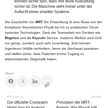
können sicher sein, dass ihre teure Ausrüstung
sicher ist. Die Maschine steht immer unter der
Aufsicht eines smarten Systems.
Die Geschichte von
MRT
Die Entwicklung ist eine Reise von der
komplexen theoretischen Physik bis hin zu praktischen Cloud-
basierten Technologien. Dank der Teamarbeit von Geräten wie
Magmon
und die
Kryouhr
Service, moderne Medizin wird nicht
nur genau, sondern auch sehr zuverlässig. Jetzt können
Ingenieure Unfälle verhindern, bevor sie überhaupt passieren,
und stellen sicher, dass Patienten immer Zugang zu
lebensrettender Diagnostik haben.
Share
𝕏
Post
Previous
Next
navigation
Die offizielle Cryowatch
Prinzipien der MRT-
Mobil-App für Android
Betrieb: Wie Physik hilft,