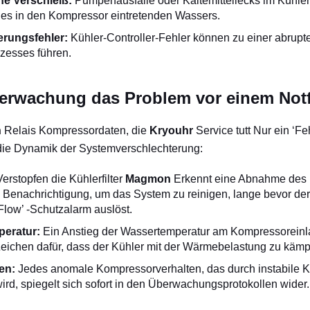
e Verschleiß:
Pumpenausfälle oder Kältemittellecks im Kühler 
es in den Kompressor eintretenden Wassers.
erungsfehler:
Kühler-Controller-Fehler können zu einer abrupt
zesses führen.
erwachung das Problem vor einem Notf
n
Relais Kompressordaten, die
Kryouhr
Service tutt Nur ein ‘Fe
 die Dynamik der Systemverschlechterung:
erstopfen die Kühlerfilter
Magmon
Erkennt eine Abnahme des 
 Benachrichtigung, um das System zu reinigen, lange bevor de
Flow’ -Schutzalarm auslöst.
eratur:
Ein Anstieg der Wassertemperatur am Kompressoreinla
Zeichen dafür, dass der Kühler mit der Wärmebelastung zu kämp
en:
Jedes anomale Kompressorverhalten, das durch instabile K
ird, spiegelt sich sofort in den Überwachungsprotokollen wider.