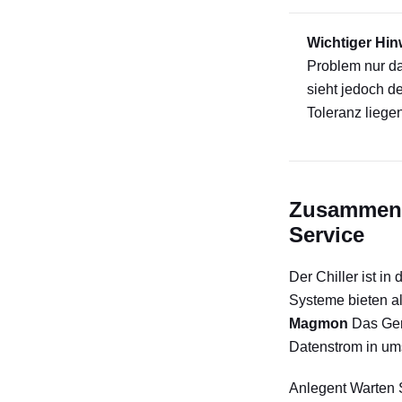
Wichtiger Hin
Problem nur da
sieht jedoch d
Toleranz liege
Zusammenf
Service
Der Chiller ist i
Systeme bieten al
Magmon
Das Ger
Datenstrom in u
Anlegent Warten S