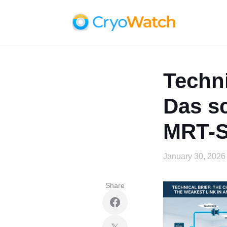
Techni
Das s
MRT-S
January 30, 2026
Share