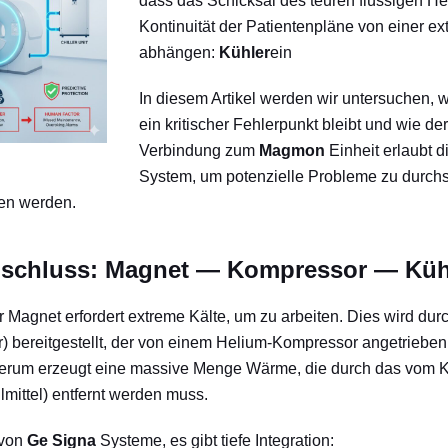
dass das Schicksal des teuren flüssigen He
Kontinuität der Patientenpläne von einer ex
abhängen:
Kühler
ein
In diesem Artikel werden wir untersuchen, 
ein kritischer Fehlerpunkt bleibt und wie d
Verbindung zum
Magmon
Einheit erlaubt d
System, um potenzielle Probleme zu durch
hen werden.
Anschluss: Magnet — Kompressor — Küh
r Magnet erfordert extreme Kälte, um zu arbeiten. Dies wird dur
) bereitgestellt, der von einem Helium-Kompressor angetrieben
rum erzeugt eine massive Menge Wärme, die durch das vom Kü
mittel) entfernt werden muss.
 von
Ge Signa
Systeme, es gibt tiefe Integration: