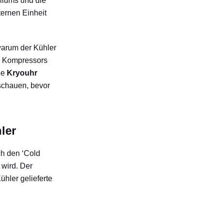
liums und die
ternen Einheit
warum der Kühler
er Kompressors
ie
Kryouhr
schauen, bevor
ler
ch den ‘Cold
 wird. Der
hler gelieferte