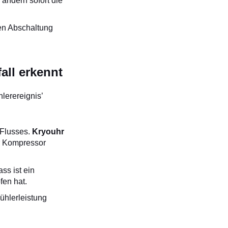
ändern sofort die
en Abschaltung
all erkennt
hlerereignis’
Flusses.
Kryouhr
r Kompressor
ss ist ein
fen hat.
ühlerleistung