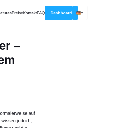
atures
Preise
Kontakt
FAQ
Dashboard
English
Русский
er –
Deutsch
Español
nem
Français
normalerweise auf
 wissen jedoch,