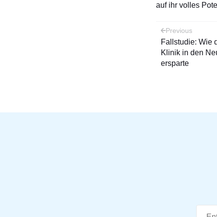
auf ihr volles Pote
Post
Previous
Fallstudie: Wie
naviga
Klinik in den Ne
ersparte