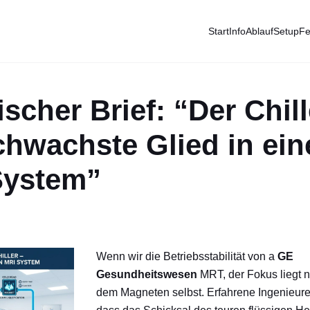
Start
Info
Ablauf
Setup
Fe
scher Brief: “Der Chill
chwachste Glied in ei
ystem”
Wenn wir die Betriebsstabilität von a
GE
Gesundheitswesen
MRT, der Fokus liegt 
dem Magneten selbst. Erfahrene Ingenieure