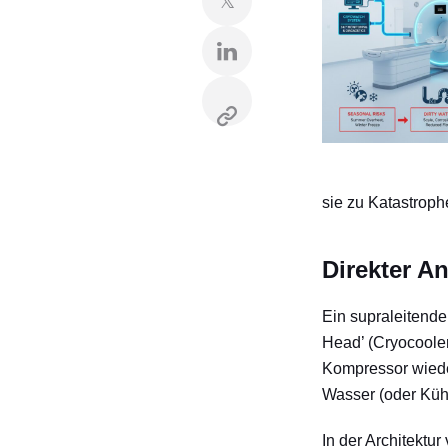
𝕏
sie zu Katastrop
Direkter 
Ein supraleitende
Head’ (Cryocooler
Kompressor wiede
Wasser (oder Kühl
In der Architektur