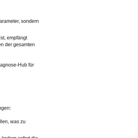
Parameter, sondern
st, empfängt
ten der gesamten
Diagnose-Hub für
ngen:
llen, was zu