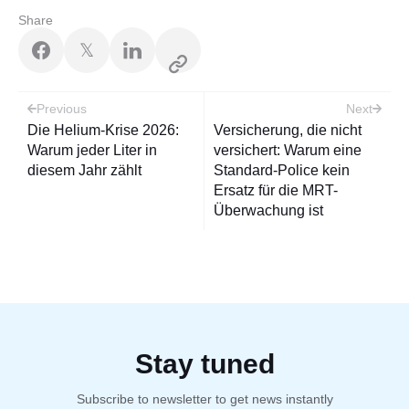
Share
𝕏
Post
Previous
Next
navigation
Die Helium-Krise 2026:
Versicherung, die nicht
Warum jeder Liter in
versichert: Warum eine
diesem Jahr zählt
Standard-Police kein
Ersatz für die MRT-
Überwachung ist
Stay tuned
Subscribe to newsletter to get news instantly