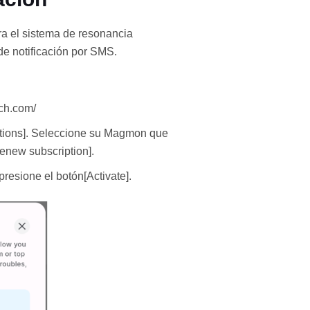
ara el sistema de resonancia
de notificación por SMS.
tch.com/
iptions]. Seleccione su Magmon que
enew subscription].
presione el botón[Activate].