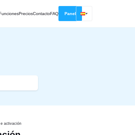
Funciones
Precios
Contacto
FAQ
Panel
English
Русский
Deutsch
Español
Français
e activación
ación