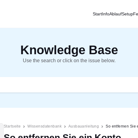
Start
Info
Ablauf
Setup
Fe
Knowledge Base
Use the search or click on the issue below.
Startseite
Wissensdatenbank
Ausbauanleitung
So entfernen Sie 
So entfernen Sie ein Konto