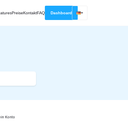
atures
Preise
Kontakt
FAQ
Dashboard
English
Русский
Deutsch
Español
Français
ein Konto