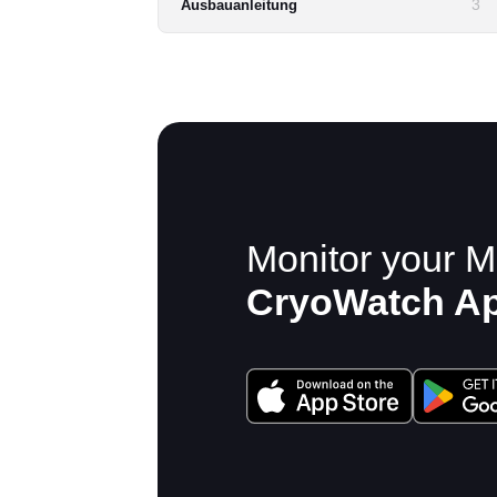
3
Ausbauanleitung
Monitor your M
CryoWatch A