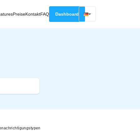
atures
Preise
Kontakt
FAQ
Dashboard
English
Русский
Deutsch
Español
Français
enachrichtigungstypen