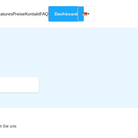
atures
Preise
Kontakt
FAQ
Dashboard
English
Русский
Deutsch
Español
Français
n Sie uns