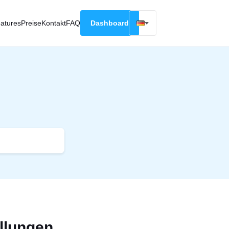
atures
Preise
Kontakt
FAQ
Dashboard
English
Русский
Deutsch
Español
Français
llungen