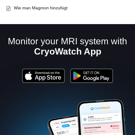
Wie man Magmon hinzufügt
Monitor your MRI system with
CryoWatch App
Deutsch